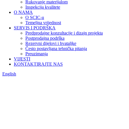
Rukovanje materijalom
Inspekcija kvalitete
O NAMA
O SCIC-u
Temeljna vrijednost
SERVIS I PODRŠKA
Predprodajne konzultacije i dizajn projekta
Postprodajna podrška
Rezervni dijelovi i hvataljke
Često postavljana tehnička pitanja
Preuzimanja
VIJESTI
KONTAKTIRAJTE NAS
English