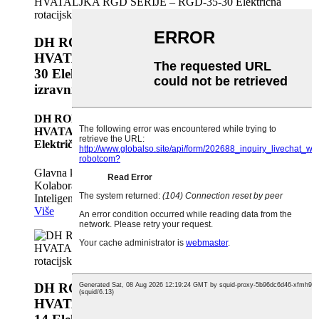
DH ROBOTICS SERVO ELEKTRIČNA
HVATALJKA RGD SERIJE – RGD-35-
30 Električna rotacijska hvataljka s
izravnim pogonom
DH ROBOTICS SERVO ELEKTRIČNA
HVATALJKA RGD SERIJE – RGD-35-30
Električni izravni pogon...
Glavna kategorija Industrijska robotska ruka /
Kolaborativna robotska ruka / Električna hvataljka /
Inteligentno djelovanje...
Više
DH ROBOTICS SERVO ELEKTRIČNA
HVATALJKA RGD SERIJE – RGD-35-