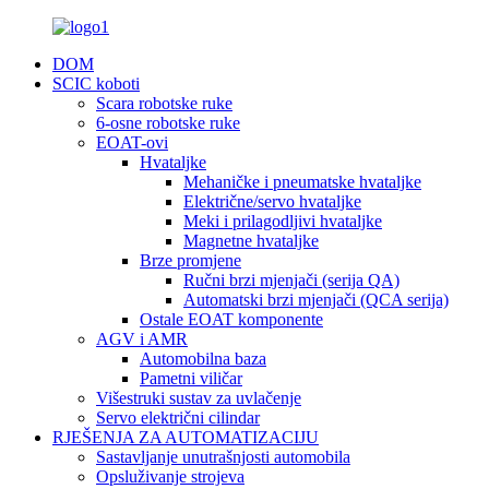
DOM
SCIC koboti
Scara robotske ruke
6-osne robotske ruke
EOAT-ovi
Hvataljke
Mehaničke i pneumatske hvataljke
Električne/servo hvataljke
Meki i prilagodljivi hvataljke
Magnetne hvataljke
Brze promjene
Ručni brzi mjenjači (serija QA)
Automatski brzi mjenjači (QCA serija)
Ostale EOAT komponente
AGV i AMR
Automobilna baza
Pametni viličar
Višestruki sustav za uvlačenje
Servo električni cilindar
RJEŠENJA ZA AUTOMATIZACIJU
Sastavljanje unutrašnjosti automobila
Opsluživanje strojeva