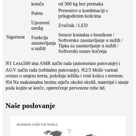
kotača
od 300 kg bez preinaka
Prenosivo u kombinaciji s
Paleta
prilagođenim kolicima
Upozorni
Zvučnik / LED
uređaj
Senzor kontakta s branikom /
Sigurnost
Funkcija
Softversko zaustavljanje u nuždi /
zaustavljanja
Tipka za zaustavljanje u nuždi /
u nuždi
Softverski sustav kočenja
※1 Lexx500 ima AMR način rada (autonomno putovanje) i
AGV način rada (orbitalno putovanje). ※2/3 Može varirati
ovisno o smjeru tereta, položaju težišta i vrsti kolica s teretom.
※4 Na maksimalnu brzinu utječu okolni okoliš, materijal i stanje
poda kojim se kreće, opterećenje prevezene robe itd.
Naše poslovanje