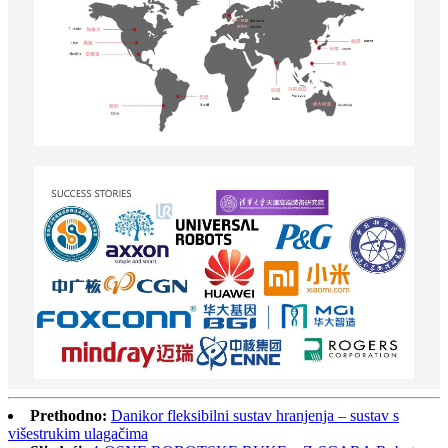
Prethodno:
Danikor fleksibilni sustav hranjenja – sustav s
višestrukim ulagačima