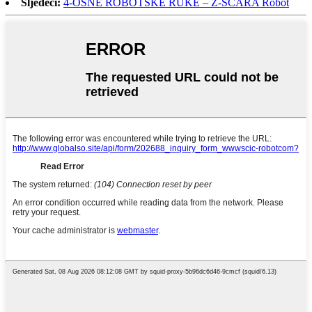
Sljedeći:
4-OSNE ROBOTSKE RUKE – Z-SCARA Robot