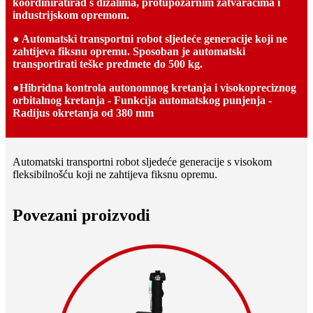
koordinirati
rad s dizalima, protupožarnim zatvaračima i
industrijskom opremom.
● Automatski transportni robot sljedeće generacije koji ne
zahtijeva fiksnu opremu. Sposoban je automatski
transportirati teške predmete do 500 kg.
●
Hibridna kontrola autonomnog kretanja i visokopreciznog
orbitalnog kretanja - Funkcija automatskog punjenja -
Radijus okretanja od 380 mm
Automatski transportni robot sljedeće generacije s visokom
fleksibilnošću koji ne zahtijeva fiksnu opremu.
Povezani proizvodi