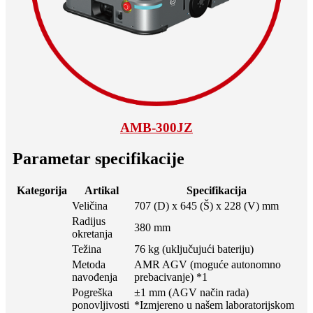
AMB-300JZ
Parametar specifikacije
Kategorija
Artikal
Specifikacija
Veličina
707 (D) x 645 (Š) x 228 (V) mm
Radijus
380 mm
okretanja
Težina
76 kg (uključujući bateriju)
Metoda
AMR AGV (moguće autonomno
navođenja
prebacivanje) *1
Pogreška
±1 mm (AGV način rada)
ponovljivosti
*Izmjereno u našem laboratorijskom