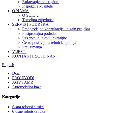
Rukovanje materijalom
Inspekcija kvalitete
O NAMA
O SCIC-u
Temeljna vrijednost
SERVIS I PODRŠKA
Predprodajne konzultacije i dizajn projekta
Postprodajna podrška
Rezervni dijelovi i hvataljke
Često postavljana tehnička pitanja
Preuzimanja
VIJESTI
KONTAKTIRAJTE NAS
English
Dom
PROIZVODI
AGV i AMR
Automobilna baza
Kategorije
Scara robotske ruke
6-osne robotske ruke