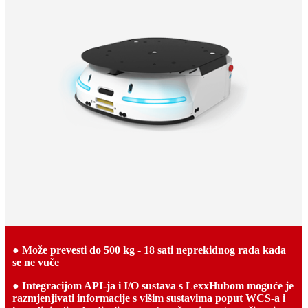
● Može prevesti do 500 kg - 18 sati neprekidnog rada kada
se ne vuče
● Integracijom API-ja i I/O sustava s LexxHubom moguće je
razmjenjivati ​​informacije s višim sustavima poput WCS-a i