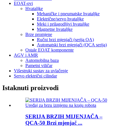
EOAT-ovi
Hvataljke
Mehaničke i pneumatske hvataljke
Električne/servo hvataljke
Meki i prilagodljivi hvataljke
Magnetne hvataljke
Brze promjene
Ručni brzi mjenjači (serija QA)
Automatski brzi mjenjači (QCA serija)
Ostale EOAT komponente
AGV i AMR
Automobilna baza
Pametni viličar
Višestruki sustav za uvlačenje
Servo električni cilindar
Istaknuti proizvodi
SERIJA BRZIH MIJENJAČA –
QCA-50 Brzi mjenjač ...