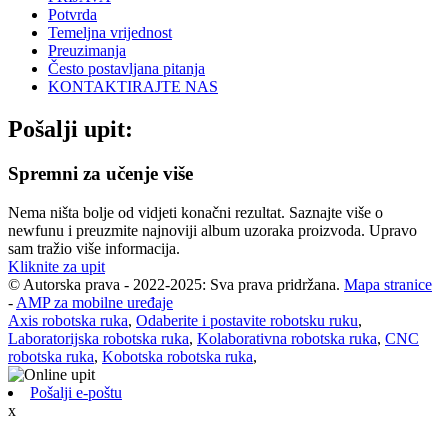
Potvrda
Temeljna vrijednost
Preuzimanja
Često postavljana pitanja
KONTAKTIRAJTE NAS
Pošalji upit:
Spremni za učenje više
Nema ništa bolje od vidjeti konačni rezultat. Saznajte više o
newfunu i preuzmite najnoviji album uzoraka proizvoda. Upravo
sam tražio više informacija.
Kliknite za upit
© Autorska prava - 2022-2025: Sva prava pridržana.
Mapa stranice
-
AMP za mobilne uređaje
Axis robotska ruka
,
Odaberite i postavite robotsku ruku
,
Laboratorijska robotska ruka
,
Kolaborativna robotska ruka
,
CNC
robotska ruka
,
Kobotska robotska ruka
,
Pošalji e-poštu
x