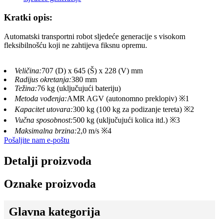
Kratki opis:
Automatski transportni robot sljedeće generacije s visokom
fleksibilnošću koji ne zahtijeva fiksnu opremu.
Veličina:
707 (D) x 645 (Š) x 228 (V) mm
Radijus okretanja:
380 mm
Težina:
76 kg (uključujući bateriju)
Metoda vođenja:
AMR AGV (autonomno preklopiv) ※1
Kapacitet utovara:
300 kg (100 kg za podizanje tereta) ※2
Vučna sposobnost:
500 kg (uključujući kolica itd.) ※3
Maksimalna brzina:
2,0 m/s ※4
Pošaljite nam e-poštu
Detalji proizvoda
Oznake proizvoda
Glavna kategorija