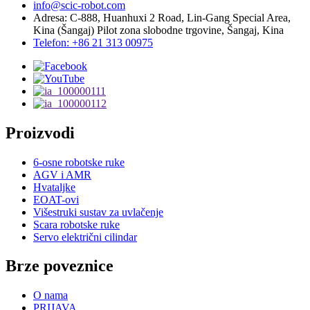
info@scic-robot.com
Adresa: C-888, Huanhuxi 2 Road, Lin-Gang Special Area,
Kina (Šangaj) Pilot zona slobodne trgovine, Šangaj, Kina
Telefon: +86 21 313 00975
Proizvodi
6-osne robotske ruke
AGV i AMR
Hvataljke
EOAT-ovi
Višestruki sustav za uvlačenje
Scara robotske ruke
Servo električni cilindar
Brze poveznice
O nama
PRIJAVA