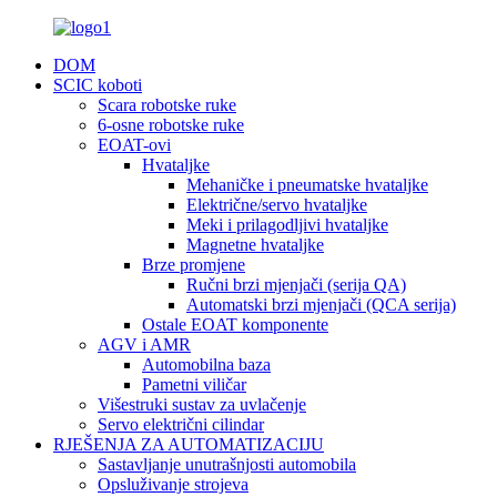
DOM
SCIC koboti
Scara robotske ruke
6-osne robotske ruke
EOAT-ovi
Hvataljke
Mehaničke i pneumatske hvataljke
Električne/servo hvataljke
Meki i prilagodljivi hvataljke
Magnetne hvataljke
Brze promjene
Ručni brzi mjenjači (serija QA)
Automatski brzi mjenjači (QCA serija)
Ostale EOAT komponente
AGV i AMR
Automobilna baza
Pametni viličar
Višestruki sustav za uvlačenje
Servo električni cilindar
RJEŠENJA ZA AUTOMATIZACIJU
Sastavljanje unutrašnjosti automobila
Opsluživanje strojeva