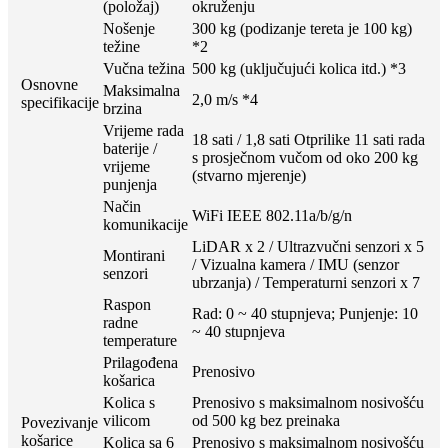
(položaj)
okruženju
Nošenje
300 kg (podizanje tereta je 100 kg)
težine
*2
Vučna težina
500 kg (uključujući kolica itd.) *3
Osnovne
Maksimalna
2,0 m/s *4
specifikacije
brzina
Vrijeme rada
18 sati / 1,8 sati Otprilike 11 sati rada
baterije /
s prosječnom vučom od oko 200 kg
vrijeme
(stvarno mjerenje)
punjenja
Način
WiFi IEEE 802.11a/b/g/n
komunikacije
LiDAR x 2 / Ultrazvučni senzori x 5
Montirani
/ Vizualna kamera / IMU (senzor
senzori
ubrzanja) / Temperaturni senzori x 7
Raspon
Rad: 0 ~ 40 stupnjeva; Punjenje: 10
radne
~ 40 stupnjeva
temperature
Prilagođena
Prenosivo
košarica
Kolica s
Prenosivo s maksimalnom nosivošću
vilicom
od 500 kg bez preinaka
Povezivanje
košarice
Kolica sa 6
Prenosivo s maksimalnom nosivošću